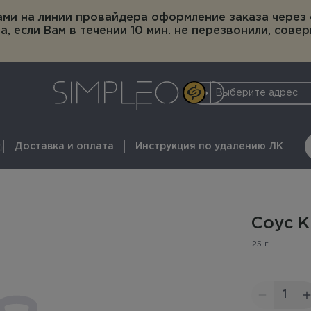
ами на линии провайдера оформление заказа через
, если Вам в течении 10 мин. не перезвонили, совер
Выберите адрес
упы
Доставка и оплата
Буузы
Роллы
Горячие закуски
Инструкция по удалению ЛК
WOK
Салаты
Де
Соус К
25 г
1