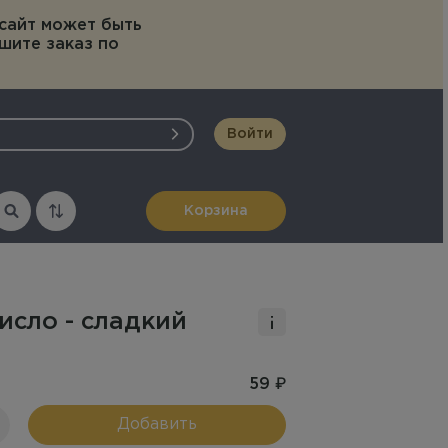
 сайт может быть
шите заказ по
Войти
серты
Напитки
Допы
Корзина
Соусы
исло - сладкий
59 ₽
Добавить