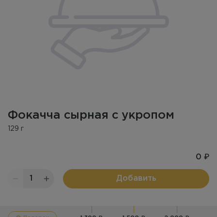
Фокачча сырная с укропом
129 г
0 ₽
1
Добавить